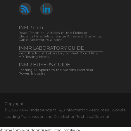
INMR.com
Read Technical Articles in the Fields of
Electrical Insulators, Surge Arresters, Bushings,
Cable Accessories & More
INMR LABORATORY GUIDE
Find the Right Laboratory to Meet Your HV &
HP Testing Needs
INMR BUYERS GUIDE
Leading Suppliers to the World's Electrical
Power Industry
Copyright
© 2026 INMR : Independent T&D Information Resources | World's
Leading Transmission and Distribution Technical Journal
/home/inmrworldcongres/public_html/wp-