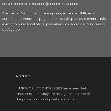
mzimmerman@inmr.com
Aviso legal: Nenhuma outra empresa, exceto a INMR, está
autorizada a vender espaço de exposição para este evento, não
existindo outro local oficial para além do Centro de Congressos
do Algarve.
ABOUT
INMR WORLD CONGRESSES have been held
since 1995 and today are recognized as one of
the power industry’s prestige events.