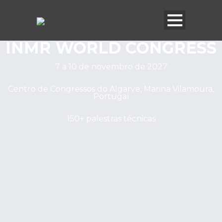
INMR WORLD CONGRESS
7 a 10 de novembro de 2027
Centro de Congressos do Algarve, Marina Vilamoura,
Portugal
150+ palestras técnicas