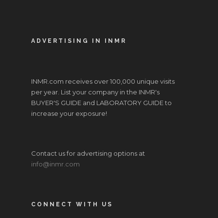
ADVERTISING IN INMR
INMR.com receives over 100,000 unique visits
per year. List your company in the INMR's
BUYER'S GUIDE and LABORATORY GUIDE to
increase your exposure!
Contact us for advertising options at
info@inmr.com
CONNECT WITH US