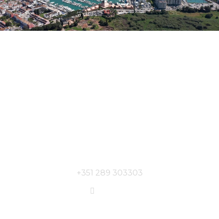
Algarve Congress Centre
Marina de Vilamoura, 8125-901 Quarteira
Portugal
+351 289 303303
Website